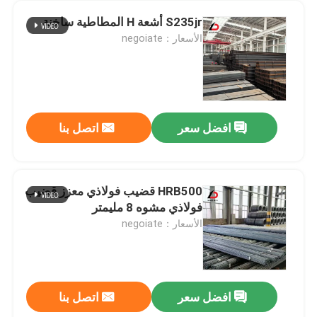
S235jr أشعة H المطاطية ساخنة
الأسعار：negoiate
افضل سعر
اتصل بنا
HRB500 قضيب فولاذي معزز قضيب
فولاذي مشوه 8 مليمتر
الأسعار：negoiate
افضل سعر
اتصل بنا