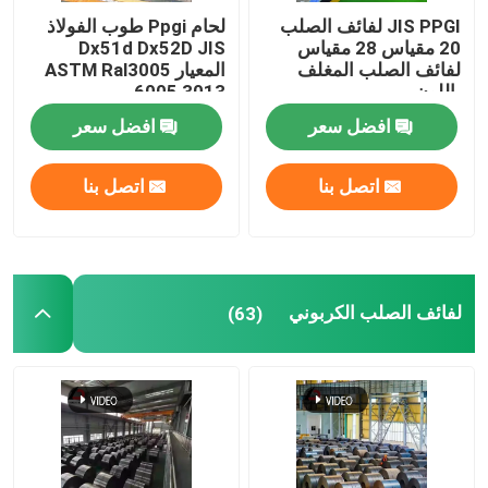
JIS PPGI لفائف الصلب
لحام Ppgi طوب الفولاذ
20 مقياس 28 مقياس
Dx51d Dx52D JIS
لفائف الصلب المغلف
المعيار ASTM Ral3005
باللون
6005 3013
افضل سعر
افضل سعر
اتصل بنا
اتصل بنا
لفائف الصلب الكربوني
(63)