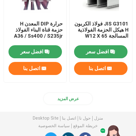
JIS G3101 فولاذ الكربون
حرارة DIP المعدن H
H هيكل الحزمة الفولاذية
حزمة قناة البناء الفولاذ
المسالجة W12 X 65
A36 / Ss400 / S235jr
افضل سعر
افضل سعر
اتصل بنا
اتصل بنا
عرض المزيد
منزل
حول نا
اتصل بنا
Desktop Site
خريطة الموقع
سياسة الخصوصية