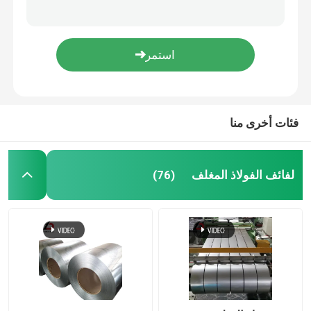
Sgcd1 Sgcd2 أشرطة فولاذ الكربونية المطاط البارد لفائف الفولاذ الكربونية شهادة ISO
M2 Z40 Z60 الملفات الشريط الساخن العادية Spangle 1mm قطاع الفولاذ OEM
لفائف الصلب PPGI
لفائف الصلب الكربوني
فئات أخرى منا
مخزون لفائف الفولاذ المقاوم للصدأ
حزمة H من الفولاذ الكربوني
لفائف الفولاذ المغلف
(76)
ورقة كومة الصلب
قضيب الفولاذ المعزز
شريط زاوية من الصلب الكربوني