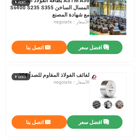
ASTM A36 بطاقة الفولاذ الكربوني
المسال الساخن Ss400 S235 S355
مع شهادة المصنع
الأسعار：negoiate
افضل سعر
اتصل بنا
لفائف الفولاذ المقاوم للصدأ 304
الأسعار：negoiate
افضل سعر
اتصل بنا