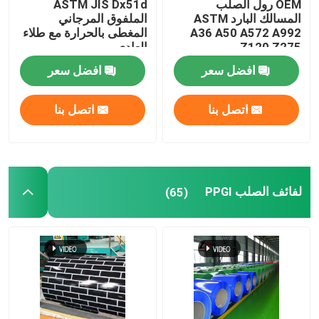
OEM رول الصلب
ASTM JIS Dx51d
المسالك البارد ASTM
الملفوق المرجاني
A36 A50 A572 A992
المغطى بالحرارة مع طلاء
أشرطة الفولاذ الكربوني
Z120 Z275
العادي
افضل سعر
افضل سعر
صفيحة صفيحة من الفولاذ الكربوني
اتصل بنا
اتصل بنا
أنابيب الفولاذ الأنابيب
أنبوب مواسير الفولاذ المقاوم للصدأ
لفائف الصلب PPGI
(65)
أنابيب الصلب المجلفن
قناة U من الفولاذ الكربوني
شريط مسطح من الصلب الكربوني