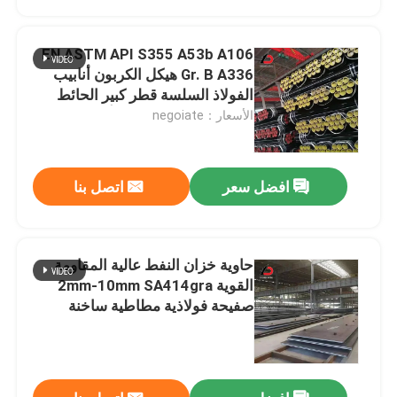
EN ASTM API S355 A53b A106
Gr. B A336 هيكل الكربون أنابيب
الفولاذ السلسة قطر كبير الحائط
السميك Sch20 سبيكة أنابيب
الأسعار：negoiate
المكبرات السائل الضغط أنابيب API
افضل سعر
اتصل بنا
حاوية خزان النفط عالية المقاومة
المنزل
القوية 2mm-10mm SA414gra
صفيحة فولاذية مطاطية ساخنة
4K 201 لفائف الفولاذ المقاوم للصدأ مطاطية باردة 0.3-12.0mm 2b/Ba/No.1/No.4
المنتجات
1200mm طلاء معدني من ورق معدني مغلي ساخن Dx51d SGCC للسقف
IBR الملف المسبوق المسبوق بحرارة Sgcd1 الصلب المسبوق العادي
فيديوهات