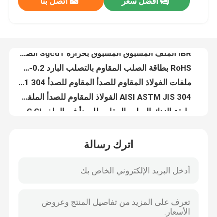
افضل سعر
اتصل بنا
RoHS بطاقة الصلب المقاوم بالتصلب البارد 0.2-6mm سمك ASTM JIS S220gd، S250gd،
ملفات الفولاذ المقاوم للصدأ المقاوم للصدأ 304 201 مرآة لفة وزن 0.5t-25t
حولنا
AISI ASTM JIS 304 الفولاذ المقاوم للصدأ الملفوفة الباردة المطاطية للزخرفة
طبقة الزنك الصلب المقاوم للصدأ في الملف SPCC Gl الملف الصلب G350 G450 G550 Dx52D
جولة في المصنع
DIN طلاء فولاذ غالواني المغمور بالحر مطاطاً بارداً G90 Z180 Z275 Dx51d
ASTM A653 SGCC الملفات الصلبية المصنوعة من الفولاذ المغلفة المسبقة الطلاء
مراقبة الجودة
JIS G3302 لفائف ورق معدني حافة شق مغلفة لفائف معدني 0.6mm 0.8mm
طوافة فولاذية مغلفة على حافة الشق 1200 مم طوافة فولاذية مطلية مسبقة للبناء
Z30 Z275 لفائف الفولاذ المقاوم للصدأ الصفيحة الضخمة صفر لا جي سانجل لفائف السقف المعدنية
أخبار
0.45 ملم لفائف مجلفنة ملونة مسبقة الطلاء G90 مدرفلة على البارد
اترك رسالة
SGCC الزنك المسبق طلاء لفائف الفولاذ المغلف لا سبنجل لفائف الفولاذ الغطس الساخن
القضايا
طلاء PVDF PPGI لفائف الصلب Ral 5015 لفائف الألومنيوم المطلي بالألوان
ASTM JIS Dx51d الملفوق المرجاني المغطى بالحرارة مع طلاء العادي
اطلب اقتباس
S235jr St37 شريط الفولاذ المطاط الساخن عرض 100 مم شريط معدني مثقوب مطلي من قبل
OEM رول الصلب المسالك البارد ASTM A36 A50 A572 A992 Z120 Z275
لفائف الفولاذ المغلف