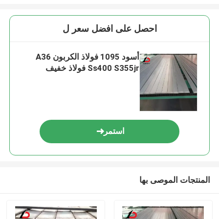
احصل على افضل سعر ل
أسود 1095 فولاذ الكربون A36
Ss400 S355jr فولاذ خفيف
استمر
المنتجات الموصى بها