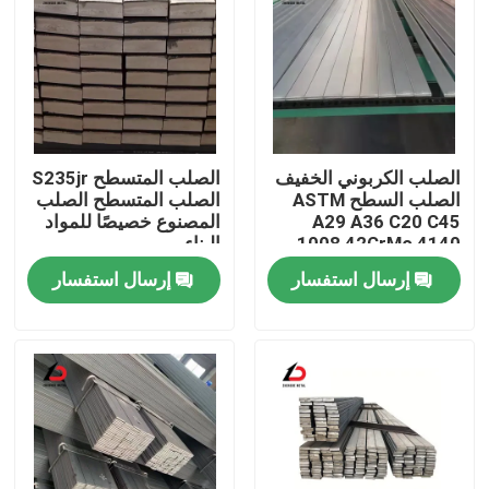
الصلب الكربوني الخفيف
الصلب المتسطح S235jr
الصلب السطح ASTM
الصلب المتسطح الصلب
A29 A36 C20 C45
المصنوع خصيصًا للمواد
1008 42CrMo 4140
البناء
1045 St37 Ss400
إرسال استفسار
إرسال استفسار
S45c S20c S235jr
1020
المنزل
المنتجات
فيديوهات