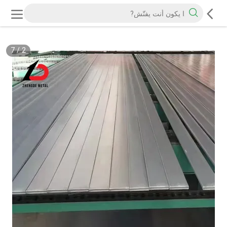
7
/
2