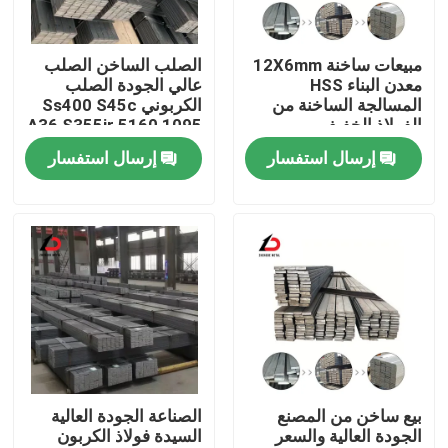
حولنا
مبيعات ساخنة 12X6mm
الصلب الساخن الصلب
معدن البناء HSS
عالي الجودة الصلب
المسالجة الساخنة من
الكربوني Ss400 S45c
جولة في المصنع
الفولاذ الخفيف
A36 S355jr 5160 1095
1080 65mn Ms الصلب
إرسال استفسار
إرسال استفسار
الخفيف
مراقبة الجودة
أخبار
القضايا
اطلب اقتباس
بيع ساخن من المصنع
الصناعة الجودة العالية
الجودة العالية والسعر
السيدة فولاذ الكربون
لفائف الفولاذ المغلف