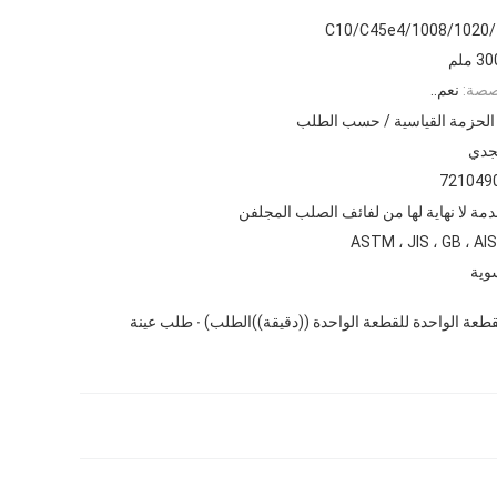
C10/C45e4/1008/1020/
صصة:
نعم..
الحزمة القياسية / حسب الطلب
جدي
721049
مة لا نهاية لها من لفائف الصلب المجلفن
ASTM ، JIS ، GB ، AISI
وية