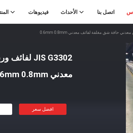
اس
اتصل بنا
الأحداث
فيديوهات
المن
JIS G3302 ل
معدني 0.6mm 0.8mm
افضل سعر