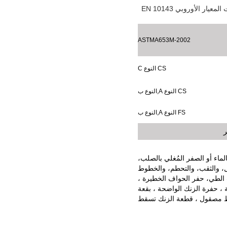
يجب أن تستوفي التسامحات الهندسية والحجمية للصفائح الفولاذية والشرائط المغطاة بالغمس الساخن متطلبات المعيار الأوروبي EN 10143
ASTMA653M-2002
CS النوع C
CS النوع A
,
النوع ب
FS النوع A
,
النوع ب
ر
ماء أو الصفر المُغلي بالصلب،
ل، والثقب، والتحطم، والخطوط
 الطي، حفر الحواف الخطيرة ،
، حفرة الزنك الواضحة ، بقعة
ط مصقول ، قطعة الزنك تسقط