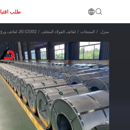
طلب اقتب
منزل
/
المنتجات
/
لفائف الفولاذ المغلف
/
JIS G3302 لفائف ورق معدني حافة شق مغلفة لفائف معدني 0.6mm 0.8mm