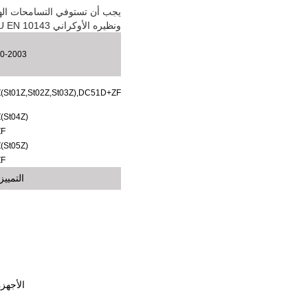
ونظيره الأوكراني DSTU EN 10143.
0-2003
Z
(
St01Z
,
St02Z
,
St03Z
),
DC51D+ZF
Z
(
St04Z
)
ZF
Z
(
St05Z
)
ZF
التمييز
الأجهزة