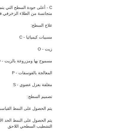
C - أعلى جودة السطح التي يت
متجانسة من الطلاء الزخرفي.في
علاج السطح:
مسببات كيميائيا - С
زيت - О
مسموح بها ومزروعة بالزيت - СО
المعالجة بالفوسفات - Р
مغلفة بعزل عضوي - S
تصميم السطح:
يتم الحصول على النمط القياسي للشفرة (اللمع الطبيعي) N 
التشطيب السطحي اللاحق