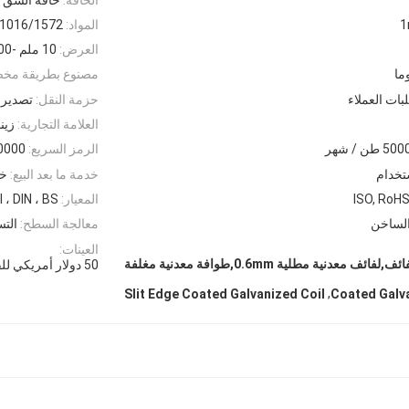
المواد:
1016/1572
العرض:
10 ملم -3000 ملم
مصنوع بطريقة مخ
لبات العملاء
حزمة النقل:
تصدير 
العلامة التجارية:
زين
5 طن / شهر
الرمز السريع:
0000
ستخدام
خدمة ما بعد البيع:
خد
ISO, RoHS
المعيار:
 ، DIN ، BS
الساخن
معالجة السطح:
التس
العينات:
جيس غالوانيزد ورقة لفائف,لفائف معدنية مطلية 0.6mm,طوافة معدنية مغلفة
50 دولار أمريكي للقطعة الواحدة للقطعة الواحدة ((دقيقة))الطلب) ∙ طلب عينة
,
Slit Edge Coated Galvanized Coil
Coated Galv