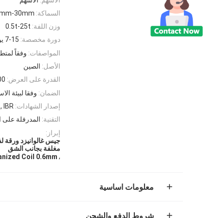
السماكة:
1mm-30mm
وزن اللفة:
0.5t-25t
دورة مخصصة:
7-15 يوما
المواصفات:
وفقاً لمتط
الأصل:
الصين
القدرة على العرض:
0000
الضمان:
وفقا لبيئة الا
إصدار الشهادات:
, IBR
التقنية:
المدرفلة على 
إبراز:
مغلفة بجانب الشق
,
anized Coil 0.6mm
معلومات اساسية
شروط الدفع والشحن