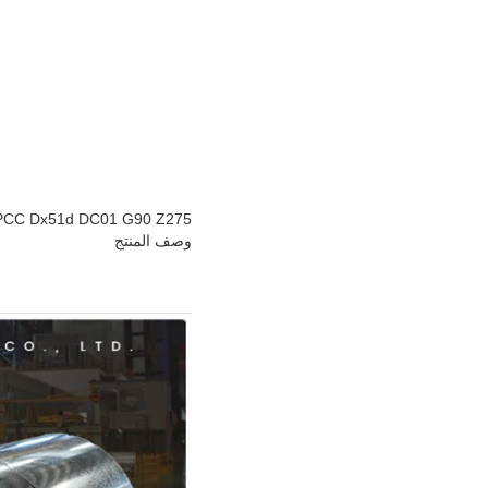
JIS G3302 SGCC SPCC Dx51d DC01 G90 Z275 مطاط الزنك مطاط با
وصف المنتج