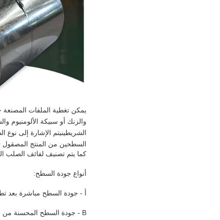
والزنك أو سبيكة الألومنيوم وا
السطحين من المنتج المصقول 100-600 غرام / متر مربع (قيمة متوسطة لثلاثة بقاعات).
كما يتم تصنيف لفائف الصلب المعالج حسب المعايير 6
أنواع جودة السطح:
أ - جودة السطح مباشرة بعد تطب
В - جودة السطح المحسنة من خلال المعالجة في مصنع جفاف