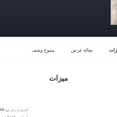
زات
صالة عرض
منتوج وصف
ميزات
النموذج رقم:
زد-GC06
الحافة:
حافة الشق