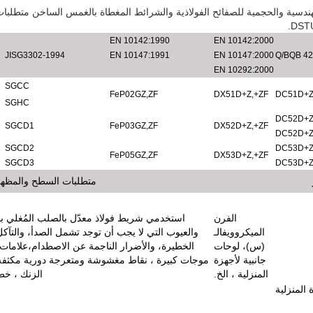
EN 10142
:
1990
EN 10142
:
2000
JISG3302-1994
EN 10147
:
1991
EN 10147
:
2000
Q/BQB 42
EN 10292
:
2000
SGCC
FeP02GZ
,
ZF
DX51D+Z
,
+ZF
DC51D+
SGHC
DC52D+
SGCD1
FeP03GZ
,
ZF
DX52D+Z
,
+ZF
DC52D+
SGCD2
DC53D+
FeP05GZ
,
ZF
DX53D+Z
,
+ZF
SGCD3
DC53D+
متطلبات السطح والمظه
الفرن
استخدمي شريط فولاذ معدّل بالصلب المُغلي بال
الميكروويف
الـ
والعيوب التي لا يجب أن توجد تشمل الصدأ، والتآك
(س)
، لوحات
الخطيرة، والأضرار الناجمة عن الاصطدام،علامات
جانبية لأجهزة
موجات كبيرة ، نقاط مغشوشة ومتعرجة دورية مكثفة 
المنزلية ، الخ.
الزنك ، خ
 المنزلية