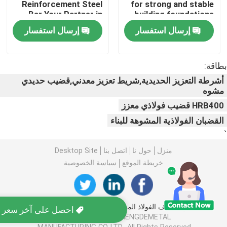
Reinforcement Steel
for strong and stable
Bar Your Partner in
building foundations
Building Strong
لفائف الصلب PPGI
إرسال استفسار
إرسال استفسار
Structures
لفائف الصلب الكربوني
بطاقة:
أشرطة التعزيز الحديدية,شريط تعزيز معدني,قضيب حديدي
مشوه
مخزون لفائف الفولاذ المقاوم للصدأ
HRB400 قضيب فولاذي معزز
القضبان الفولاذية المشوهة للبناء
حزمة H من الفولاذ الكربوني
`
منزل
حول نا
اتصل بنا
Desktop Site
ورقة كومة الصلب
خريطة الموقع
سياسة الخصوصية
قضيب الفولاذ المعزز
جودة
لفائف الفولاذ المغلف
مصنع الصين.Copyright ©
احصل على آخر سعر ل
2026 SHANDONG ZHENGDEMETAL
شريط زاوية من الصلب الكربوني