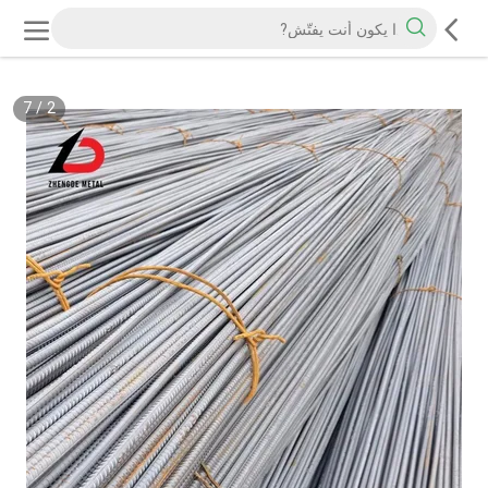
7
/
2