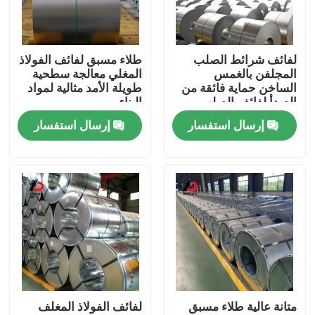
حولنا
لفائف شرائط الصلب
طلاء مسبق لفائف الفولاذ
المجلفن بالغمس
المغلي معالجة سطحية
جولة في المصنع
الساخن حماية فائقة من
طويلة الأمد مثالية لمواد
الصدأ لفائف الصلب
البناء
المطلية بالزنك للبناء
إرسال استفسار
إرسال استفسار
مراقبة الجودة
والتصنيع
أخبار
القضايا
اطلب اقتباس
متانة عالية طلاء مسبق
لفائف الفولاذ المغلف
لفائف الفولاذ المغلف