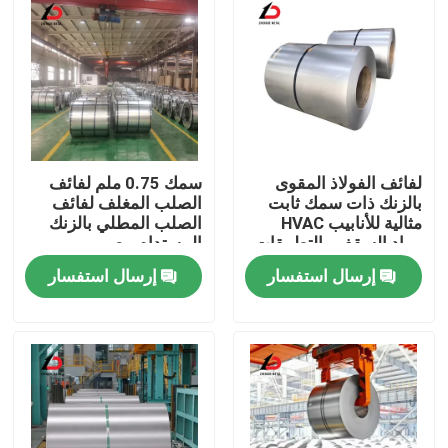
لفائف الفولاذ المقوى
سمك 0.75 ملم لفائف
بالزنك ذات سمك ثابت
الصلب المغلف لفائف
مثالية للأنابيب HVAC
الصلب المطلي بالزنك
مواد السقف والتطبيقات
المستدام مصمم
الصناعية
للمعدات الصناعية
إرسال استفسار
إرسال استفسار
والزراعية
المنزل
المنتجات
فيديوهات