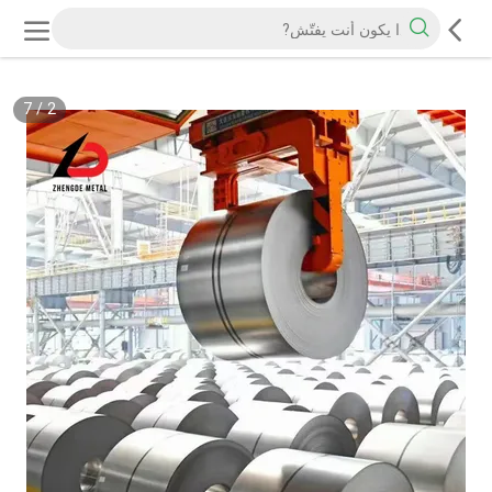
7
/
2