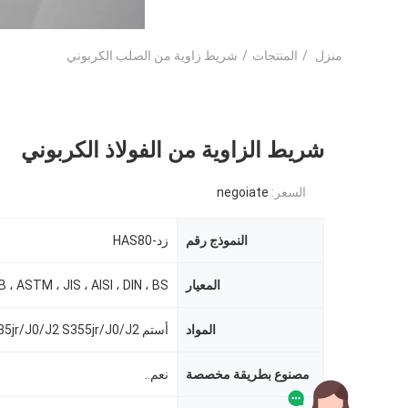
منزل
/
المنتجات
/
شريط زاوية من الصلب الكربوني
شريط الزاوية من الفولاذ الكربوني
السعر:
negoiate
النموذج رقم
زد-HAS80
المعيار
B ، ASTM ، JIS ، AISI ، DIN ، BS
المواد
مصنوع بطريقة مخصصة
نعم..