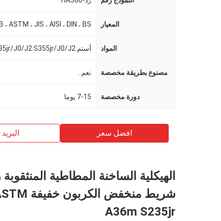
النموذج رقم
زد-HAS80
المعيار
B ، ASTM ، JIS ، AISI ، DIN ، BS
المواد
مصنوع بطريقة مخصصة
نعم..
دورة مخصصة
7-15 يوما
افضل سعر
البريد ب
الهيكلية الساخنة المطاطية المنثقوبة ز
شريط منخفض الك
A36m S235jr