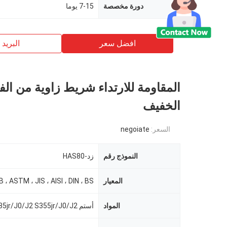
دورة مخصصة
7-15 يوما
افضل سعر
البريد ب
المقاومة للارتداء شريط زاوية من الفو
الخفيف
السعر:
negoiate
النموذج رقم
زد-HAS80
المعيار
B ، ASTM ، JIS ، AISI ، DIN ، BS
المواد