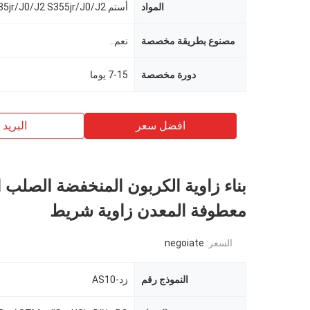
المواد
مصنوع بطريقة مخصصة
نعم..
دورة مخصصة
7-15 يوما
افضل سعر
البريد ب
بناء زاوية الكربون المنخفضة الصلب 
معطوفة المعدن زاوية شريط
السعر:
negoiate
النموذج رقم
زد-AS10