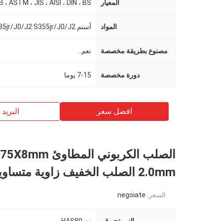
المعيار
B ، ASTM ، JIS ، AISI ، DIN ، BS
المواد
مصنوع بطريقة مخصصة
نعم..
دورة مخصصة
7-15 يوما
افضل سعر
البريد ب
الصلب الكربوني المطاوئ 
2.0mm الصلب الخفيف زاوية متساوية
السعر:
negoiate