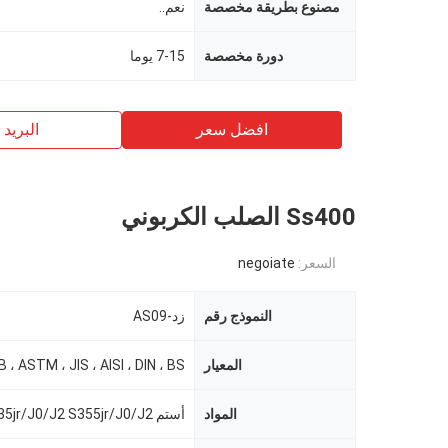
مصنوع بطريقة مخصصة
نعم..
دورة مخصصة
7-15 يوما
افضل سعر
البريد ب
Ss400 الصلب الكربوني
السعر:
negoiate
النموذج رقم
زد-AS09
المعيار
B ، ASTM ، JIS ، AISI ، DIN ، BS
المواد