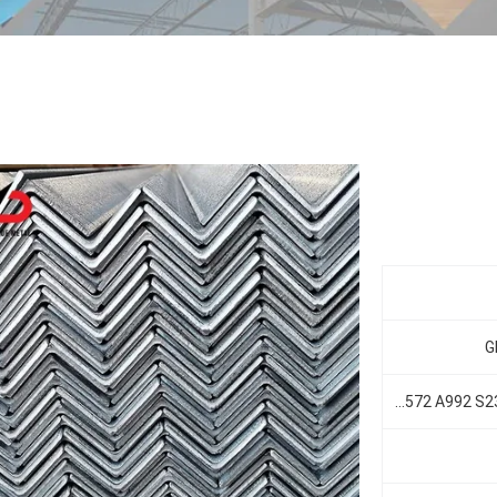
G
أستم A36 A572 A992 S235jr/J0/J2 S355jr/J0/J2