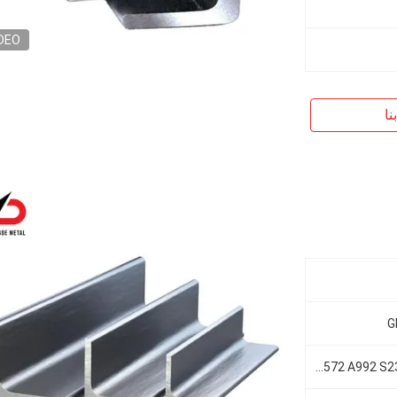
DEO
نا
G
أستم A36 A572 A992 S235jr/J0/J2 S355jr/J0/J2