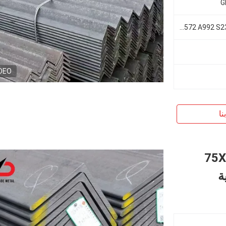
G
أستم A36 A572 A992 S235jr/J0/J2 S355jr/J0/J2
DEO
نا
75X75X8mm