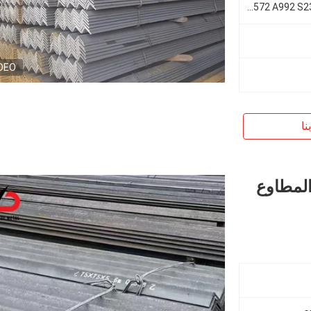
أستم A36 A572 A992 S235jr/J0/J2 S355jr/J0/J2
DEO
نا
المطاوع