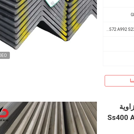
G
أستم A36 A572 A992 S235jr/J0/J2 S355jr/J0/J2
DEO
نا
اوية
ربون خفيفة Ss400 ASTM