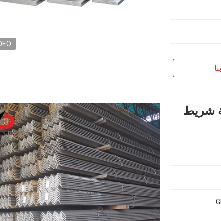
DEO
نا
زاوية شريط
G