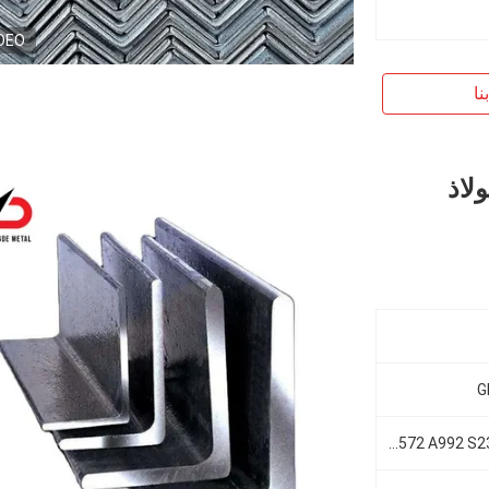
DEO
نا
لاذ
G
أستم A36 A572 A992 S235jr/J0/J2 S355jr/J0/J2