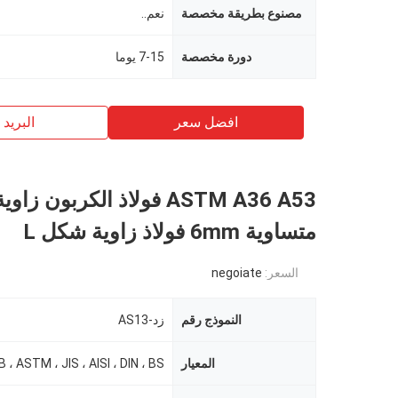
مصنوع بطريقة مخصصة
نعم..
دورة مخصصة
7-15 يوما
افضل سعر
البريد ب
ASTM A36 A53 فولاذ الكربون 
متساوية 6mm فولاذ زاوية شكل L
السعر:
negoiate
النموذج رقم
زد-AS13
المعيار
B ، ASTM ، JIS ، AISI ، DIN ، BS