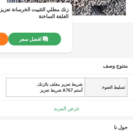
الغلفة الساخنة
افضل سعر
منتوج وصف
شريط تعزيز مغلف بالزنك
,
تسليط الضوء:
أستم A767 شريط تعزيز
عرض المزيد
حول نا