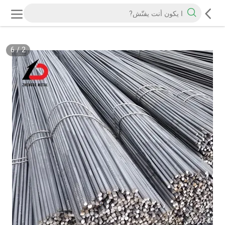
6
/
2