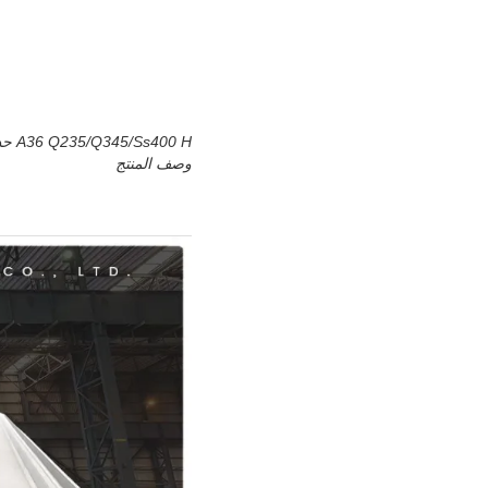
A36 Q235/Q345/Ss400 H حديد شعاع الكربون الساخن المطاطي الصلب الأساسي الهيكلي H شعاع هيكل الفولاذ الكربوني
وصف المنتج