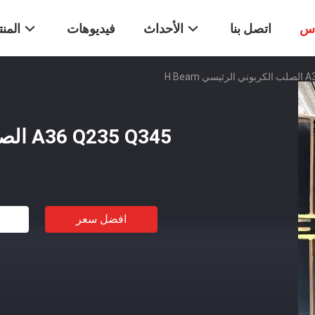
اس
اتصل بنا
الأحداث
فيديوهات
المن
H Beam
A36 Q235 Q345 الصلب الكربوني الرئيسي H Beam
افضل سعر