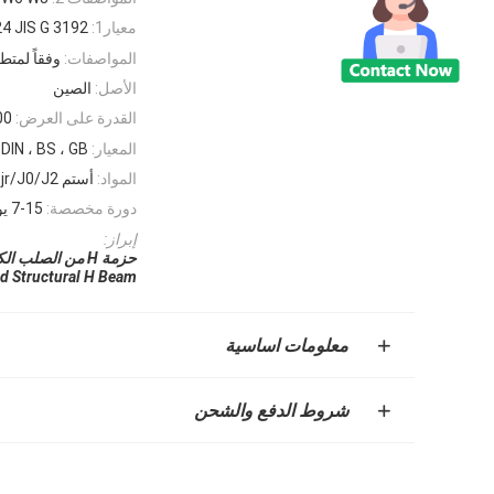
معيار1:
4 JIS G 3192
المواصفات:
وفقاً لمتط
الأصل:
الصين
القدرة على العرض:
0000
المعيار:
 DIN ، BS ، GB
المواد:
أستم A36 A572 A992 S235jr/J0/J2 S355jr/J0/J2
دورة مخصصة:
7-15 يوما
إبراز:
حزمة H من الصلب الكربوني الرئيسي,حزمة H هيكلية مخصصة
d Structural H Beam
معلومات اساسية
شروط الدفع والشحن