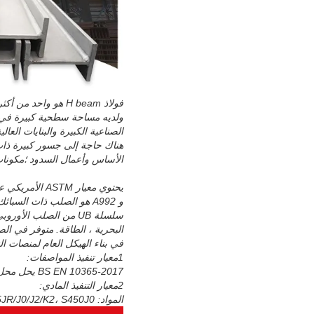
ولديه مساحة سطحية كبيرة في 
الصناعية الكبيرة والبنايات ال
هناك حاجة إلى جسور كبيرة ذات
الأساس وأعمال السدود ؛مكونات
و A992 هو الصلب ذات السبائك المنخفضة.
في بناء الهيكل العام لمنصات ال
1معيار تنفيذ المواصفات:
BS EN 10365-2017 يحل محل المعيار القديم EN10034-1993
2معيار التنفيذ المادي:
المواد: S235JR/J0/J2، S275JR/J0/J2، S355JR/J0/J2/K2، S450J0