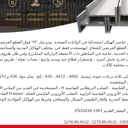
فولاذ H beam هو واحد من أكثر عناصر الهيكل استخدامًا في
القطع العرضي للشعاع.
.إنه
تستخدم فقط في: مختلف الهياكل المدنية والصناعية 
عالية الحديثة ،خاصة في المناطق ذات الأنشطة الزلزالية المتكررة وفي ظل ظروف
 قدرة تحمل كبيرة ، واستقرار قطاع جيد ومدى واسع ؛ معدات ثقيلة ؛ طريق سري
 مختلفة للآلات
سلسلة UB من الصلب الأوروبي القياسية - الصلب البريطاني القياسية H ، المستخد
البحرية ، الطاقة. متوف
نفط البحرية والغاز الطبيعي المسال والمصافي وغيرها من الهياكل الفولاذية الوح