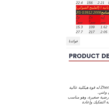
22.4
156
2.21
لينج الشوكي)
تسامح
JIS G3912:2008
إيه
Zx
Zy
3
3
سم
سم
سم
15.3
109
1.62
27.7
217
2.05
فوائدنا
شعاع H المنتج من قبل Zhengde Metal له قوة هيكلية عالية
 وغني.
أرضية صغيرة، وهو مناسب
ة التفكيك وإعادة