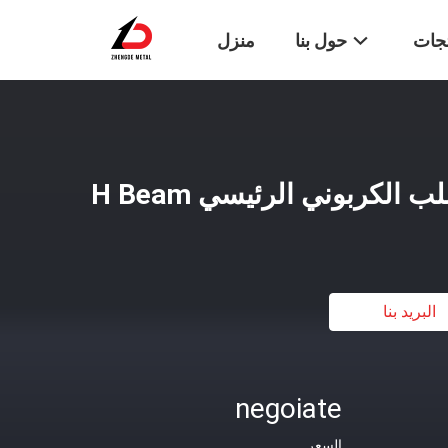
تجات
حول بنا
منزل
البريد بنا
negoiate
السعر