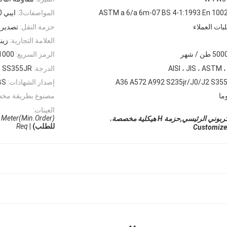
ASTM a 6/a 6m-07 BS 4-1:1993 En 1002
المواصفات3:
ايبي AA100 120 140 160 180 200
لبات العملاء
حزمة النقل:
تصدير 
العلامة التجارية:
زين
5 طن / شهر
الرمز السريع:
1000
AISI ، JIS ، ASTM ،
الدرجة:
SS355JR
إصدار الشهادات:
BS
مصنوع بطريقة مخ
العينات:
Meter(Min.Order) |
,
للطلب) |
Req
Customize