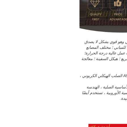
 الولايات المتحدة. يبدو مثل "H" فوق القطع العرضي وهو قوي بشكل لا يصدق
للمباني ؛ مختلف المصانع
 عمل عالية درجة الحرارة؛
ع ؛ هيكل السفينة ؛ معالجة
يحتوي معيار ASTM الأمريكي على ثلاثة درجات جودة رئيسية: A36 ، A572 ، A992 ، إلخ. تمثل مواد A36 و A572 الصلب الهيكلي الكربوني ،
مة في العديد من المباني الأساسية الصلبة ، الهندسة
ر في الصلب الأوروبي القياسية الزاوية ،الصلب الأوروبي القياسي للقناة، H-beam القياسية الأوروبية ، تستخدم أيضًا
يدة.
أشعة عملاقة