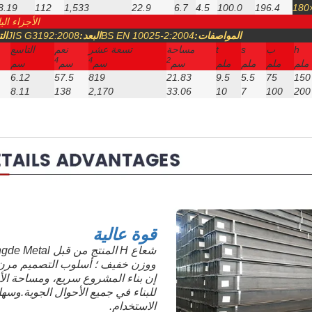
8.19
112
1,533
22.9
6.7
4.5
100.0
196.4
الأجزاء اليابانية I (الف
المواصفات:
BS EN 10025-2:2004
البعد:
JIS G3192:2008
ال
h
ب
s
t
مساحة
تسعة عشر
نعم
التاسع
4
4
2
ملم
ملم
ملم
ملم
سم
سم
سم
سم
6.12
57.5
819
21.83
9.5
5.5
75
150
8.11
138
2,170
33.06
10
7
100
200
قوة عالية
ووزن خفيف ؛ أسلوب التصميم مرن
إن بناء المشروع سريع، ومساحة ال
للبناء في جميع الأحوال الجوية.وسهل
الاستخدام.