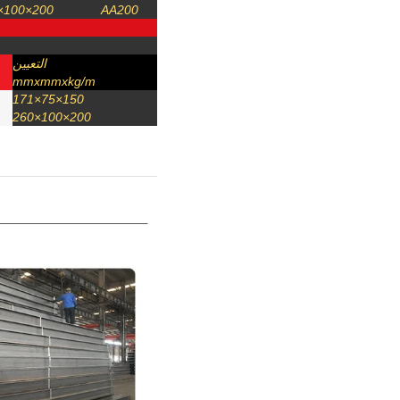
200×100×180
AA200
التعيين
mmxmmxkg/m
150×75×171
200×100×260