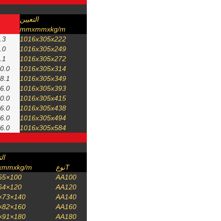
التعيين
mmxmmxkg/m
.3
1016x305x222
.0
1016x305x249
.1
1016x305x272
0.0
1016x305x314
8.1
1016x305x349
6.0
1016x305x393
0.0
1016x305x415
6.0
1016x305x438
6.0
1016x305x494
6.0
1016x305x584
ال
Tنوع
mmxkg/m
100×55×67
AA100
120×64×84
AA120
140×73×101
AA140
160×82×121
AA160
180×91×149
AA180