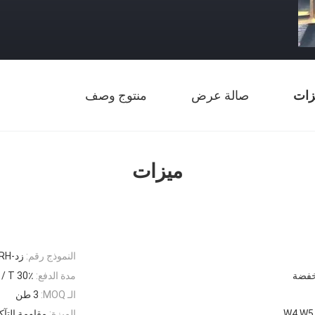
زات
صالة عرض
منتوج وصف
ميزات
النموذج رقم:
زد-HRH
خفضة
مدة الدفع:
30٪ T / T مقدما + 70٪ توازن
الـ MOQ:
3 طن
W4 W5
الميزة:
مقاومة التآك