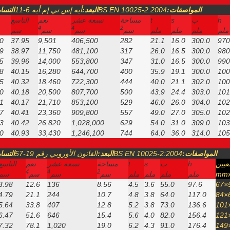
المواصفات:
BS EN 10025-2:2004
البعد:
أيه إس تي إم أيه 6-11
التسا
h
ب
s
t
مساحة
تسعة عشر
نعم
التاسع
4
4
2
ملم
ملم
ملم
ملم
سم
سم
سم
سم
0
37.95
9,501
406,500
282
21.1
16.0
300.0
970
9
38.97
11,750
481,100
317
26.0
16.5
300.0
980
5
39.96
14,000
553,800
347
31.0
16.5
300.0
990
8
40.15
16,280
644,700
400
35.9
19.1
300.0
100
5
40.32
18,460
722,300
444
40.0
21.1
302.0
100
0
40.18
20,500
807,700
500
43.9
24.4
303.0
101
1
40.17
21,710
853,100
529
46.0
26.0
304.0
102
7
40.41
23,360
909,800
557
49.0
27.0
305.0
102
3
40.42
26,820
1,028,000
629
54.0
31.0
309.0
103
0
40.93
33,430
1,246,100
744
64.0
36.0
314.0
105
المواصفات:
BS EN 10025-2:2004
البعد:
القانون الأوروبي رقم 19-57
التسا
تعيين
h
ب
s
t
مساحة
تسعة عشر
نعم
التاسع
4
4
2
mmx
ملم
ملم
ملم
ملم
سم
سم
سم
سم
3.98
12.6
136
8.56
4.5
3.6
55.0
97.6
4.79
21.1
244
10.7
4.8
3.8
64.0
117.0
5.64
33.8
407
12.8
5.2
3.8
73.0
136.6
6.47
51.6
646
15.4
5.6
4.0
82.0
156.4
7.32
78.1
1,020
19.0
6.2
4.3
91.0
176.4