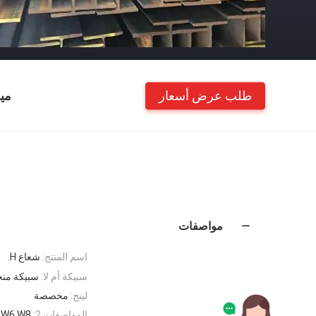
طلب عرض أسعار
مي
مواصفات
اسم المنتج:
شعاع H.
سبيكة أم لا:
سبيكة من
لينج:
مخصصة
المواصفات 2:
 W6 W8