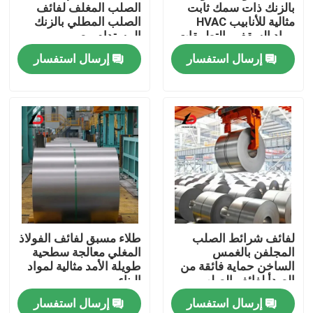
بالزنك ذات سمك ثابت
الصلب المغلف لفائف
مثالية للأنابيب HVAC
الصلب المطلي بالزنك
مواد السقف والتطبيقات
المستدام مصمم
الصناعية
للمعدات الصناعية
إرسال استفسار
إرسال استفسار
والزراعية
المنزل
لفائف شرائط الصلب
طلاء مسبق لفائف الفولاذ
المجلفن بالغمس
المغلي معالجة سطحية
المنتجات
الساخن حماية فائقة من
طويلة الأمد مثالية لمواد
الصدأ لفائف الصلب
البناء
المطلية بالزنك للبناء
إرسال استفسار
إرسال استفسار
والتصنيع
فيديوهات