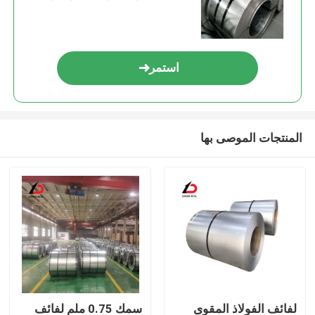
حديدي
استمر
المنتجات الموصى بها
لفائف الفولاذ المقوى
سمك 0.75 ملم لفائف