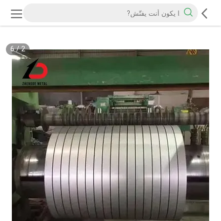
6
/
2