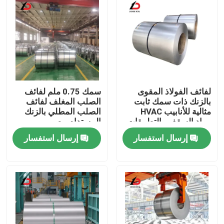
لفائف الفولاذ المقوى
سمك 0.75 ملم لفائف
بالزنك ذات سمك ثابت
الصلب المغلف لفائف
مثالية للأنابيب HVAC
الصلب المطلي بالزنك
مواد السقف والتطبيقات
المستدام مصمم
الصناعية
للمعدات الصناعية
إرسال استفسار
إرسال استفسار
والزراعية
المنزل
المنتجات
فيديوهات