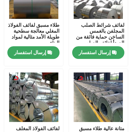
حولنا
لفائف شرائط الصلب
طلاء مسبق لفائف الفولاذ
المجلفن بالغمس
المغلي معالجة سطحية
جولة في المصنع
الساخن حماية فائقة من
طويلة الأمد مثالية لمواد
الصدأ لفائف الصلب
البناء
المطلية بالزنك للبناء
إرسال استفسار
إرسال استفسار
مراقبة الجودة
والتصنيع
أخبار
القضايا
اطلب اقتباس
متانة عالية طلاء مسبق
لفائف الفولاذ المغلف
لفائف الفولاذ المغلف