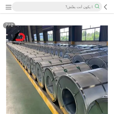
7
/
2