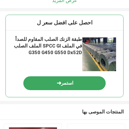
عرض المزيد
احصل على افضل سعر ل
طبقة الزنك الصلب المقاوم للصدأ
في الملف SPCC Gl الملف الصلب
G350 G450 G550 Dx52D
استمر
المنتجات الموصى بها