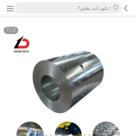
7
/
2