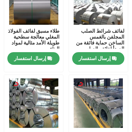
حولنا
لفائف شرائط الصلب
طلاء مسبق لفائف الفولاذ
جولة في المصنع
المجلفن بالغمس
المغلي معالجة سطحية
الساخن حماية فائقة من
طويلة الأمد مثالية لمواد
الصدأ لفائف الصلب
البناء
مراقبة الجودة
المطلية بالزنك للبناء
إرسال استفسار
إرسال استفسار
والتصنيع
أخبار
القضايا
اطلب اقتباس
لفائف الفولاذ المغلف