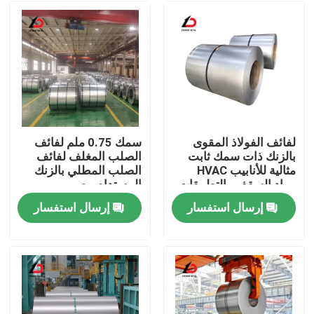
لفائف الفولاذ المقوى
سمك 0.75 ملم لفائف
بالزنك ذات سمك ثابت
الصلب المغلف لفائف
مثالية للأنابيب HVAC
الصلب المطلي بالزنك
مواد السقف والتطبيقات
المستدام مصمم
الصناعية
للمعدات الصناعية
إرسال استفسار
إرسال استفسار
والزراعية
المنزل
المنتجات
فيديوهات