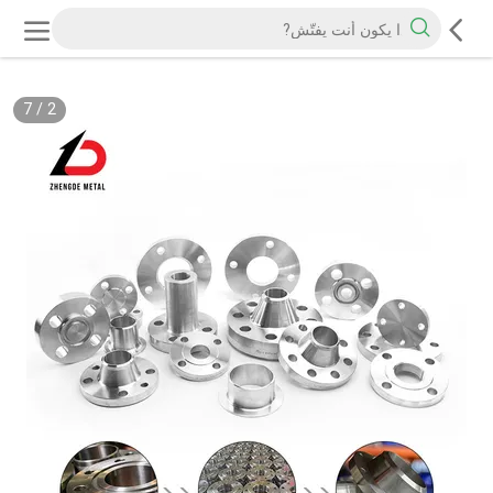
7
/
2