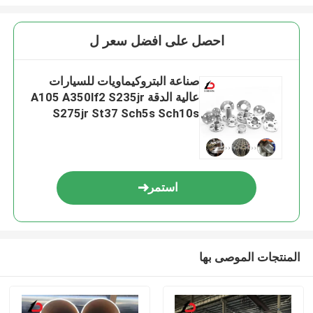
احصل على افضل سعر ل
صناعة البتروكيماويات للسيارات
عالية الدقة A105 A350lf2 S235jr
S275jr St37 Sch5s Sch10s
Sch10
استمر
المنتجات الموصى بها