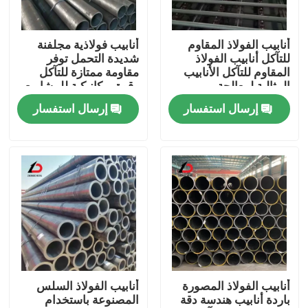
حولنا
أنابيب الفولاذ المقاوم
أنابيب فولاذية مجلفنة
للتآكل أنابيب الفولاذ
شديدة التحمل توفر
المقاوم للتآكل الأنابيب
مقاومة ممتازة للتآكل
جولة في المصنع
المثالية لمعالجة
وقوة ميكانيكية للمشاريع
الكيماويات والأنظمة
الصناعية
إرسال استفسار
إرسال استفسار
الصناعية
مراقبة الجودة
أخبار
القضايا
اطلب اقتباس
أنابيب الفولاذ المصورة
أنابيب الفولاذ السلس
باردة أنابيب هندسة دقة
المصنوعة باستخدام
لفائف الفولاذ المغلف