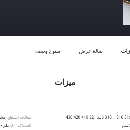
زات
صالة عرض
منتوج وصف
ميزات
معالجة السطح:
مخ
السماكة:
0.1 ملم - 13 ملم