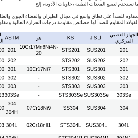
ا تستخدم لصنع المعدات الطبية ،حاويات الأدوية، إلخ
المقاوم للصدأ على نطاق واسع في مجال الطيران والفضاء الجوي والطا
الفولاذ المقاوم للصدأ لها خصائص مقاومة درجات الحرارة العالية ومقا
الجهاز العصبي
ا
الـ JIS
KS
هو
ASTM
المركزي
ال
10Cr17Mn6Ni4N-
00
201
STS201
SUS201
201
20
00
202
STS202
SUS202
202
00
301
10Cr17Ni7
STS301
SUS301
301
00
302
-
STS302
SUS302
302
00
303
-
STS303
SUS303
303
23
303Se
-
STS303Se
SUS303Se
303Se
304
00
07Cr18Ni9
SS304
SUS304
304
304H
03
304L
02Cr18nIl1
STS304L
SUS304L
304L