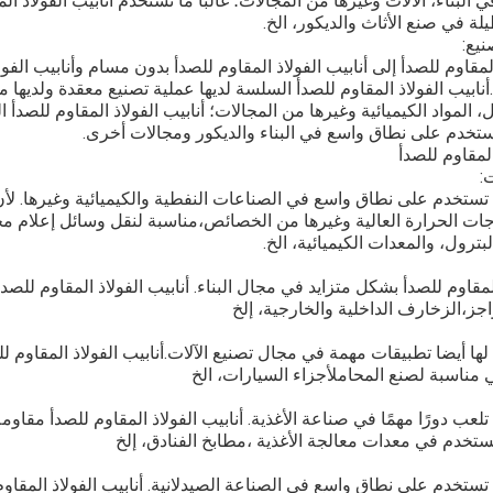
بناء، الآلات وغيرها من المجالات؛ غالبا ما تستخدم أنابيب الفولاذ الم
لة في صنع الأثاث والديكور، الخ.
لمقاوم للصدأ إلى أنابيب الفولاذ المقاوم للصدأ بدون مسام وأنابيب الفو
أنابيب الفولاذ المقاوم للصدأ السلسة لديها عملية تصنيع معقدة ولديها
 المواد الكيميائية وغيرها من المجالات؛ أنابيب الفولاذ المقاوم للصدأ ا
خدم على نطاق واسع في البناء والديكور ومجالات أخرى.
أ تستخدم على نطاق واسع في الصناعات النفطية والكيميائية وغيرها. لأن 
ات الحرارة العالية وغيرها من الخصائص،مناسبة لنقل وسائل إعلام مختل
رول، والمعدات الكيميائية، الخ.
المقاوم للصدأ بشكل متزايد في مجال البناء. أنابيب الفولاذ المقاوم للصد
اجز،الزخارف الداخلية والخارجية، إلخ
أ لها أيضا تطبيقات مهمة في مجال تصنيع الآلات.أنابيب الفولاذ المقاوم ل
ي مناسبة لصنع المحاملأجزاء السيارات، الخ
 تلعب دورًا مهمًا في صناعة الأغذية. أنابيب الفولاذ المقاوم للصدأ مقاوم
تستخدم في معدات معالجة الأغذية ،مطابخ الفنادق، إلخ
أ تستخدم على نطاق واسع في الصناعة الصيدلانية. أنابيب الفولاذ المقاو