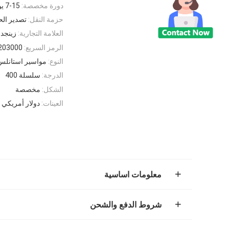
دورة مخصصة:
7-15 يوما
حزمة النقل:
تصدير ال
العلامة التجارية:
زينجد
الرمز السريع:
203000
النوع:
مواسير استانلس
الدرجة:
سلسلة 400
الشكل:
مخصصة
العينات:
دولار أمريكي 0/قطعة 1 قطعة (الحد الأدنى للطلب) | طلب عينة
معلومات اساسية
شروط الدفع والشحن