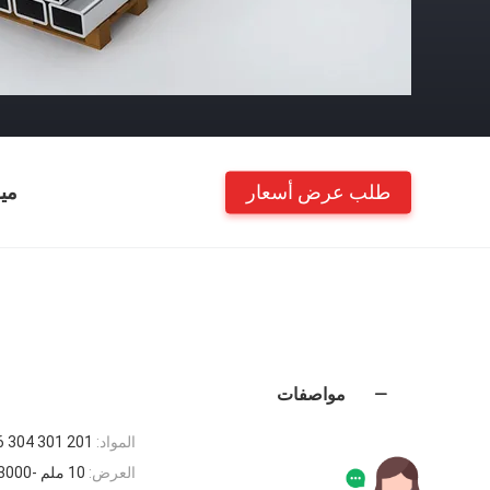
طلب عرض أسعار
مي
مواصفات
المواد:
201 301 304 316 316 ل 310 ثانية 321 410 420 430
العرض:
10 ملم -3000 ملم