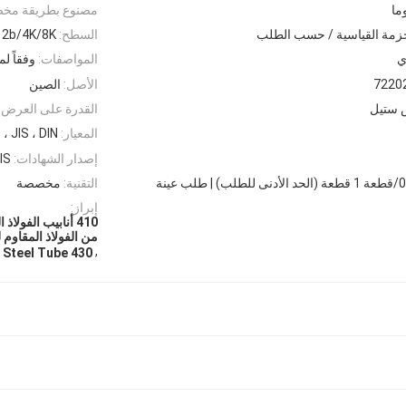
مصنوع بطريقة مخ
حزمة القياسية / حسب الطلب
السطح:
2b/4K/8K حسب الطلب
ي
المواصفات:
وفقاً لم
7220
الأصل:
الصين
 ستيل
القدرة على العرض:
المعيار:
، JIS ، DIN
إصدار الشهادات:
IS
التقنية:
مخصصة
إبراز:
من الفولاذ المقاوم 
,
430 Stainless Steel Tube