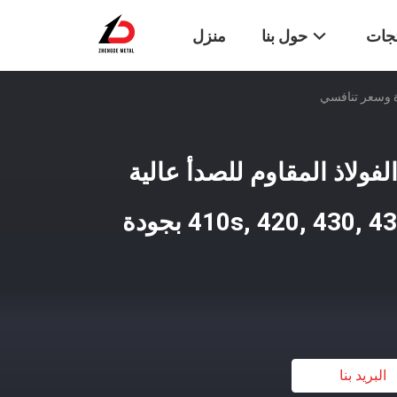
تجات
حول بنا
منزل
فولاذ المقاوم للصدأ عالية
الجودة 410, 410s, 420, 430, 431, 440A بجودة
البريد بنا