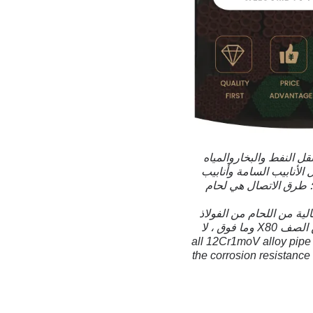
يب لنقل النفط والبخاروالمياه
الأنابيب السامة وأنابيب
؛ طرق الاتصال هي لحام
الية من اللحام من الفولاذ
المقاوم للصدأ أعلى من أنابيب اللحام ،ومع تحسين تصنيفات الصلب، مثل أنابيب خطوط الصلب من الصف X80 وما فوق ، لا
all 12Cr1moV alloy pipe manufa
the corrosion resistance