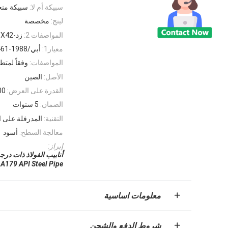
سبيكة أم لا:
سبيكة من
لينج:
مخصصة
المواصفات 2:
زد-Hrpl245/L360/A53/J55/N80/X42
معيار1:
أبي/Astma106-96A/Atsma213-95A/Jisg3461-1988
المواصفات:
وفقاً لمتط
الأصل:
الصين
القدرة على العرض:
5000
الضمان:
5 سنوات
التقنية:
المدرفلة على 
معالجة السطح:
أسود
إبراز:
أنابيب الفولاذ ذات درجة حرارة
A179 API Steel Pipe
معلومات اساسية
شروط الدفع والشحن