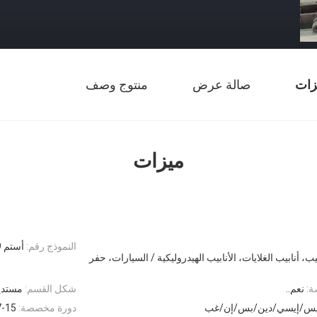
زات
صالة عرض
منتوج وصف
ميزات
النموذج رقم:
أستم A179 أستم A192 أستم A106 أستم A53 أب
ب، أنابيب الغلايات، الأنابيب الهيدروليكية / السيارات، حفر
ة:
نعم..
شكل القسم:
مستدي
يس/إيسي/دين/بس/إن/غب
دورة مخصصة:
7-15 يوم