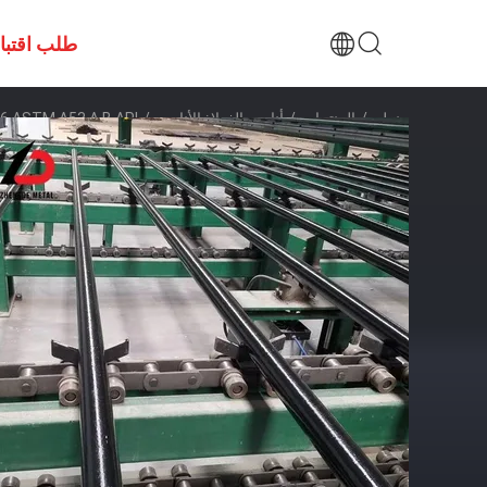
طلب اقتب
منزل
/
المنتجات
/
أنابيب الفولاذ الأنابيب
/
 ASTM A106 ASTM A53 A B API