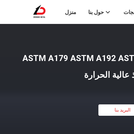
تجات
حول بنا
منزل
ASTM A179 ASTM A192 AS
البريد بنا