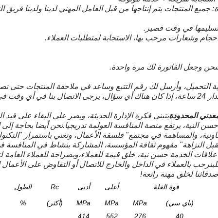
عن الجودة: جميع المنتجات يتم إنتاجها من قبل العامل المهني لدينا ولدينا فريق ا
معدني المحدودة
يتبنى فكرة الإدارة الحديثة، ويصر على البقاء على قيد ا
ن النية، يرتفع منصة المنافسة العولمة تدريجيا.نحن أيضا بحاجة إلى ال
عاونية، والمساهمة في مجتمع" فلسفة الأعمال، وتغني باستمرار "التكنولوج
قبل النزاهة" مفهوم ثقافة المؤسسة، المشاركة بنشاط في المنافسة 
لاقات الخدمة حسن نية، خلق قيمة للعملاء،وبصراحة للعملاء العامة لت
نرحب بالعملاء في الداخل والخارج للاتصال أو التفاوض على الأعمال ا
دقائنا لخلق مهنة رائعة!
قوة الغلة
أعلى
أدنى
Rc
الطول
(باي سي)
MPa
MPa
MPa
(أكثر)
%
414
552
276
40