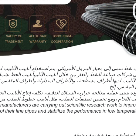
دي API هي أنابيب نفط تنتمي إلى معيار البترول الأمريكي. يتم استخدام أنابيب الأناب
 شركات صناعة النفط والغاز من خلال أنابيب الأنابيبأنابيب الخط تشمل 
أنابيب لديها أطراف مسطحة ، والأطراف المتداولة وأطراف المقابس 
ل المقبس، إلخ
دة يتبنى عملية معالجة حرارية السبائك الدقيقة. تكلفة إنتاج الأنابيب الخ
د حد معادل الكربون. cturers are carrying out scientific research work to improve
 of their line pipes and stabilize the performance in low temper