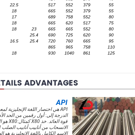
22.5
517
552
379
55
18
665
552
379
55
17
689
758
552
80
18
665
620
517
75
18
23
665
665
552
80
25.4
690
725
620
90
16.5
25.4
720
760
665
95
865
965
758
110
18
930
1040
861
125
API
API هي اختصار اللغة الإنجليزية لم
الدرجة إلى: أول رقمين من الحد الأد
قوة العائد
ا
الاسم الكامل باللغة الإنجليزية هو 