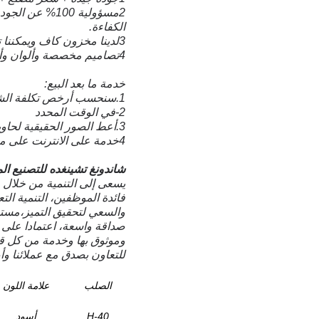
2مسؤولية 100% 
الكفاءة.
3لدينا مخزون كاف ويمكننا تسليمها في وقت قصير.
4تصاميم مخصصة وألوان وأحجام وشعارات مرحب بها، الاستجابة لمتطلبات العملاء.
خدمة ما بعد البيع:
1.سنحسب أرخص تكلفة الشحن وجعل الفاتورة لك مرة واحدة.
2-في الوقت المحدد
3.أعط الصور الحقيقية لحاوية التحميل، وأرسل لك رقم التتبع وساعد في ملاحقة المنتجات حتى تصل البضائع إليك
4خدمة على الانترنت على مدار 24 ساعة، إذا كان هناك أي سؤال، يرجى الاتصال بنا في أي وقت في راحتك.
شاندونغ تشينغده للتصنيع ال
يسعى إلى التنمية من خلال حس
فائدة الموظفين، التنمية الت
والسعي لتحقيق التميز،مست
صداقة واسعة، اعتمادا على ع
وموثوق بها وخدمة من كل قلب
للتعاون بصدق مع عملائنا وأص
الصلب
علامة اللون
H-40
أسود