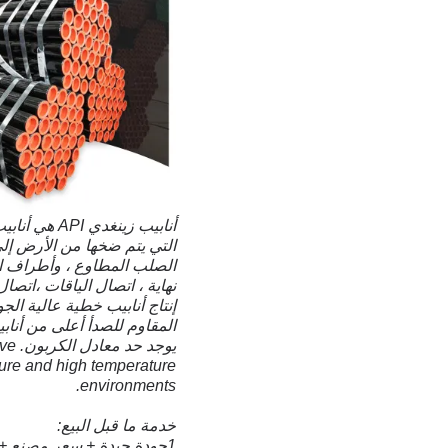
أنابيب زينغ
التي يتم ضخها من الأرض إلى
الصلب المطاوع ، وأطراف ال
نهاية ، اتصال الياقات ،اتصا
إنتاج أنابيب خطية عالية الجو
يوج
ature and high temperature
environments.
خدمة ما قبل البيع:
1جودة جيدة + سعر مصنع + استجابة سريعة + خدمة موثوقة