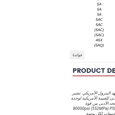
5A
5A
5A
5AC
5AC
(5AC)
(5AC)
A5X
(5AQ)
فوائدنا
عهد البترول الأمريكي. تشير
نى للقيمة الأمريكية لوحدة
. خذ X80 كمثال:X80 هو الحد الأدنى من قوة
لانسحاب من أنابيب أنابيب الصلب 80000psi (552MPa) PSI
الجنيهات لكل بوصة