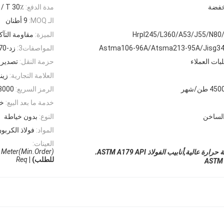
خفضة
مدة الدفع:
30٪ T / T مقدما + 70٪ توازن
الـ MOQ:
9 أطنان
الميزة:
مقاومة التآك
المواصفات3:
زد-Hrpx46/X52/X56/X60/X65/X70
لبات العملاء
حزمة النقل:
تصدير 
العلامة التجارية:
زين
4 طن/شهر
الرمز السريع:
3000
خدمة ما بعد البيع:
خد
الساخن
النوع:
بدون خياطة
المواد:
فولاذ الكربو
العينات:
Meter(Min.Order) |
,
 عالية,أنابيب الفولاذ ASTM A179 API
للطلب) |
Req
ASTM 