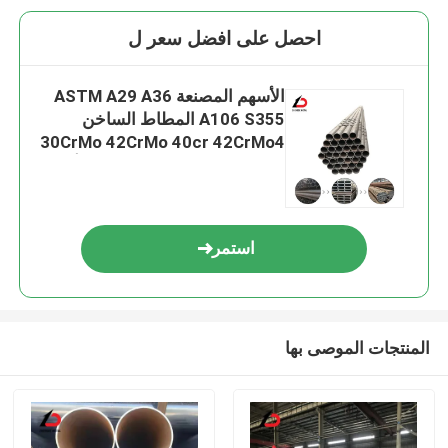
احصل على افضل سعر ل
الأسهم المصنعة ASTM A29 A36
A106 S355 المطاط الساخن
30CrMo 42CrMo 40cr 42CrMo4
4140 4130 مواد البناء سبيكة أنابيب
الفولاذ الخالية من الخياطة لمواد
البناء
استمر
المنتجات الموصى بها