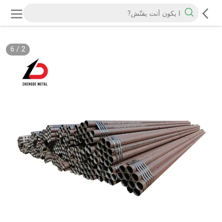
6
/
2