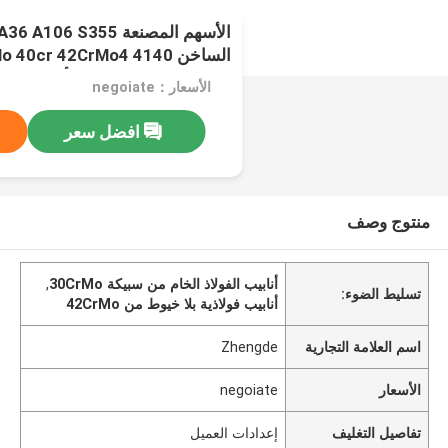
الساخن 0cr 42CrMo4 4140
4130 مواد البناء سبيكة أنابيب ا
الأسعار：negoiate
لمواد البناء
افضل سعر
منتوج وصف
أنابيب الفولاذ الخام من سبيكة 30CrMo
,
تسليط الضوء:
أنابيب فولاذية بلا خيوط من 42CrMo
اسم العلامة التجارية
Zhengde
الأسعار
negoiate
تفاصيل التغليف
إعدادات العميل