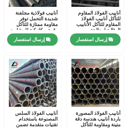
أنابيب الفولاذ المقاوم
أنابيب فولاذية مجلفنة
حولنا
للتآكل أنابيب الفولاذ
شديدة التحمل توفر
المقاوم للتآكل الأنابيب
مقاومة ممتازة للتآكل
المثالية لمعالجة
وقوة ميكانيكية للمشاريع
جولة في المصنع
الكيماويات والأنظمة
الصناعية
إرسال استفسار
إرسال استفسار
الصناعية
مراقبة الجودة
أخبار
القضايا
اطلب اقتباس
أنابيب الفولاذ المصورة
أنابيب الفولاذ السلس
باردة أنابيب هندسة دقة
المصنوعة باستخدام
متينة ومقاومة للتآكل
تقنيات متقدمة تضمن
لفائف الفولاذ المغلف