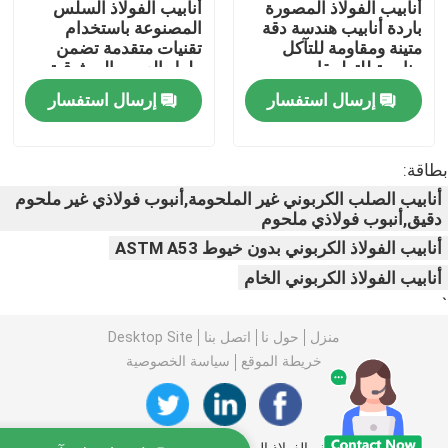
أنابيب الفولاذ المصورة
أنابيب الفولاذ السلس
باردة أنابيب هندسة دقة
المصنوعة باستخدام
متينة ومقاومة للتآكل
تقنيات متقدمة تضمن
لفائف الصلب PPGI
مناسبة للتطبيقات
طول العمر والموثوقية
الميكانيكية
في البيئات القاسية
إرسال استفسار
إرسال استفسار
لفائف الصلب الكربوني
بطاقة:
مخزون لفائف الفولاذ المقاوم للصدأ
أنابيب الصلب الكربوني غير الملحومة,أنبوب فولاذي غير ملحوم
دقيق,أنبوب فولاذي ملحوم
حزمة H من الفولاذ الكربوني
أنابيب الفولاذ الكربوني بدون خيوط ASTM A53
أنابيب الفولاذ الكربوني الخام
`
ورقة كومة الصلب
منزل
حول نا
اتصل بنا
Desktop Site
خريطة الموقع
سياسة الخصوصية
قضيب الفولاذ المعزز
شريط زاوية من الصلب الكربوني