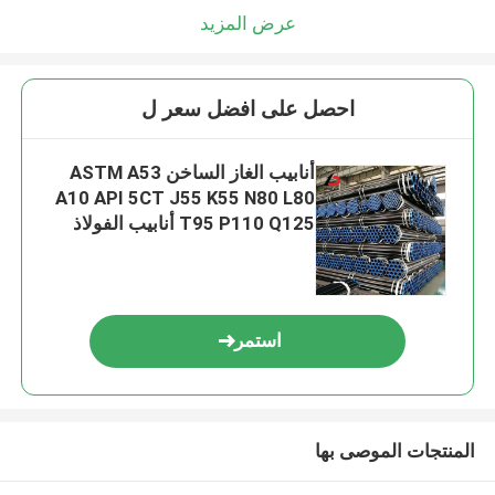
عرض المزيد
احصل على افضل سعر ل
أنابيب الغاز الساخن ASTM A53
A10 API 5CT J55 K55 N80 L80
T95 P110 Q125 أنابيب الفولاذ
الكربوني الخالية من اللحم لخط
أنابيب الغاز
استمر
المنتجات الموصى بها