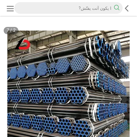
7
/
2