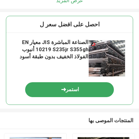
عرض المزيد
احصل على افضل سعر ل
الصناعة المباشرة JIS معيار EN
10219 S235jr S355gh أنبوب
الفولاذ الخفيف بدون طبقة أسود
أنبوب الفولاذ الحديدي الأسود 6m
12m أنبوب الفولاذ الكربوني
استمر
المنتجات الموصى بها