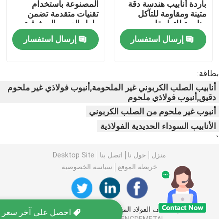
باردة أنابيب هندسة دقة
المصنوعة باستخدام
متينة ومقاومة للتآكل
تقنيات متقدمة تضمن
مناسبة للتطبيقات
طول العمر والموثوقية
لفائف الصلب PPGI
الميكانيكية
في البيئات القاسية
إرسال استفسار
إرسال استفسار
لفائف الصلب الكربوني
بطاقة:
أنابيب الصلب الكربوني غير الملحومة,أنبوب فولاذي غير ملحوم
مخزون لفائف الفولاذ المقاوم للصدأ
دقيق,أنبوب فولاذي ملحوم
أنبوب غير ملحوم من الصلب الكربوني
حزمة H من الفولاذ الكربوني
الأنابيب السوداء الحديدية الفولاذية
`
ورقة كومة الصلب
منزل
حول نا
اتصل بنا
Desktop Site
خريطة الموقع
سياسة الخصوصية
قضيب الفولاذ المعزز
جودة
لفائف الفولاذ المغلف
مصنع الصين.Copyright ©
شريط زاوية من الصلب الكربوني
احصل على آخر سعر ل