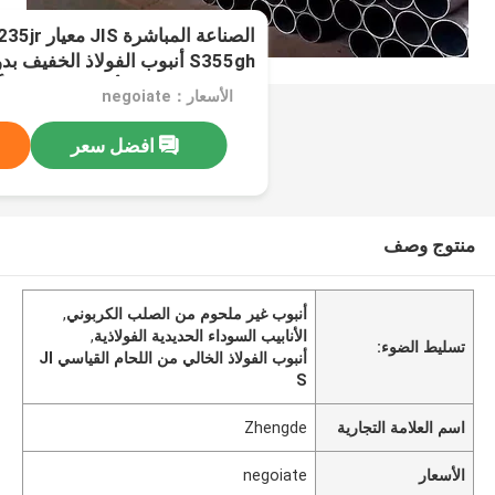
الصناعة المبا
S355gh أنبوب الفولاذ الخفيف
الفولاذ الحديدي الأسود 6m 12m أنبوب الفولاذ الكربوني
الأسعار：negoiate
افضل سعر
منتوج وصف
أنبوب غير ملحوم من الصلب الكربوني
,
الأنابيب السوداء الحديدية الفولاذية
,
تسليط الضوء:
أنبوب الفولاذ الخالي من اللحام القياسي JI
S
اسم العلامة التجارية
Zhengde
الأسعار
negoiate