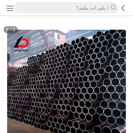
6
/
2