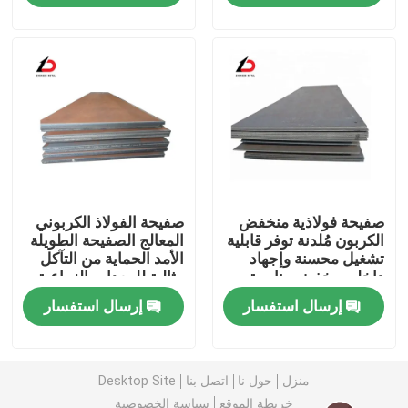
حولنا
جولة في المصنع
مراقبة الجودة
صفيحة فولاذية منخفض
صفيحة الفولاذ الكربوني
أخبار
الكربون مُلدنة توفر قابلية
المعالج الصفيحة الطويلة
تشغيل محسنة وإجهاد
الأمد الحماية من التآكل
داخلي مخفض مناسبة
مثالية للمعدات الزراعية
القضايا
للتصنيع
وخزانات التخزين
إرسال استفسار
إرسال استفسار
اطلب اقتباس
منزل
حول نا
اتصل بنا
Desktop Site
لفائف الفولاذ المغلف
خريطة الموقع
سياسة الخصوصية