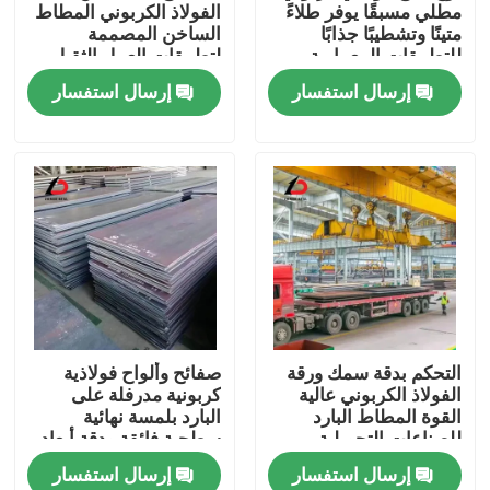
مطلي مسبقًا يوفر طلاءً
الفولاذ الكربوني المطاط
متينًا وتشطيبًا جذابًا
الساخن المصممة
للتطبيقات المعمارية
لتطبيقات العمل الثقيل
والمكونات الهيكلية في
إرسال استفسار
إرسال استفسار
مختلف الصناعات
المنزل
التحكم بدقة سمك ورقة
صفائح وألواح فولاذية
الفولاذ الكربوني عالية
كربونية مدرفلة على
المنتجات
القوة المطاط البارد
البارد بلمسة نهائية
للصناعات التحويلية
سطحية فائقة ودقة أبعاد
ومعالجة المعادن
مناسبة للأجزاء الدقيقة
إرسال استفسار
إرسال استفسار
فيديوهات