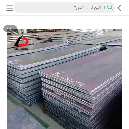
7
/
2