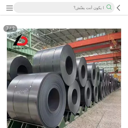
7
/
2