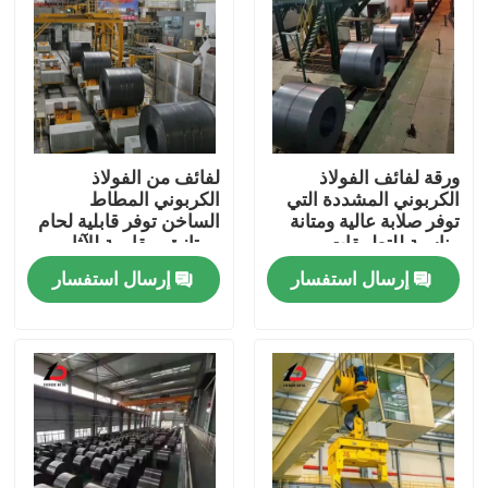
ورقة لفائف الفولاذ
لفائف من الفولاذ
الكربوني المشددة التي
الكربوني المطاط
توفر صلابة عالية ومتانة
الساخن توفر قابلية لحام
مناسبة للتطبيقات
ممتازة ومقاومة للآثار
الصناعية الثقيلة
مناسبة لبناء خطوط
إرسال استفسار
إرسال استفسار
الأنابيب
المنزل
المنتجات
فيديوهات