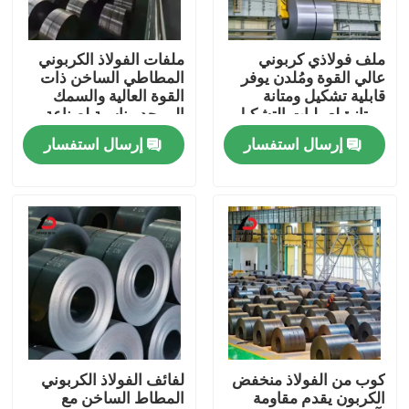
حولنا
ملف فولاذي كربوني
ملفات الفولاذ الكربوني
عالي القوة ومُلدن يوفر
المطاطي الساخن ذات
قابلية تشكيل ومتانة
القوة العالية والسمك
جولة في المصنع
ممتازة لعمليات التشكيل
الموحد مناسبة لصناعة
المعدني المعقدة
الهياكل
إرسال استفسار
إرسال استفسار
مراقبة الجودة
أخبار
القضايا
اطلب اقتباس
كوب من الفولاذ منخفض
لفائف الفولاذ الكربوني
الكربون يقدم مقاومة
المطاط الساخن مع
لفائف الفولاذ المغلف