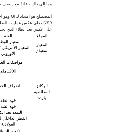
وما إلى ذلك ، عادةً مع رصيف
على عكس بعد الطلاء الذي يحد
الموقع
الفئة
المعيار الوط
المعيار
المعيار الأمريكي /
التنفيذي
الأوروبي
مواصفات الع
1200ملم
الركائز
انحراف الح
المطاطية
باردة
قوة الغلة
قوة الشد
التمدد بعد ال
القطر الداخلي ل
الفولاذية
تكوين السبا