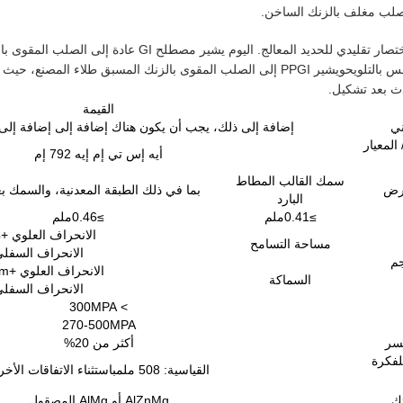
 صلب مغلف بالزنك الساخن.
المصطلح هو امتداد لـ GI وهو اختصار تقليدي للحديد المعالج. اليو
99٪) ،على عكس عمليات الغطس بالتلويحويشير PPGI إلى الصلب المقوى بالزنك المسبق ط
ث بعد تشكيل.
القيمة
ني
إضافة إلى ذلك، يجب أن يكون هناك إضافة إلى إضافة إلى 
 المعيار
أيه إس تي إم إيه 792 إم
سمك القالب المطاط
رض
بما في ذلك الطبقة المعدنية، والسمك بع
البارد
≥0.41ملم
≥0.46ملم
الانحراف العلوي +4 ملم
مساحة التسامح
الانحراف السفلي 
جم
الانحراف العلوي +0.05mm
السماكة
الانحراف السفلي 
> 300MPA
270-500MPA
كسر
أكثر من 20%
لفكرة
القياسية: 508 ملم
باستثناء الاتفاقات الأخ
ئك
AlZnMg أو AlMg المصقول