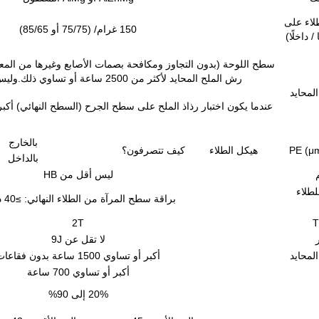
طلاء على
150 غرام/ (75/75 أو 85/65)
/ داخلًا)
سطح اللوحة (بدون التجاوز ومكافحة بصمات الأصابع وغيرها من المعا
رش الملح المحايد لأكثر من 2500 ساعة أو تساوي ذلك.وليس هناك صدأ أحمر على السطح.
المحايد
بالخارج
هيكل الطلاء
كيف تتصرفون؟
بالداخل
ليس أقل من HB
لطلاء
براقة سطح المرآة من الطلاء النهائي: ≥40 درجة
2T
ر
لا تقل عن 9J
المحايد
أكبر أو تساوي 1500 ساعة بدون فقاعات
أكبر أو تساوي 700 ساعة
20% إلى 90%