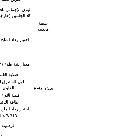
الوزن الإجمالي لل
كلا الجانبين (خارجًا 
طبقة
معدنية
اختبار رذاذ الملح 
معيار بنية طلاء PE (μm)
صلابة القلم
اللون المشرق ل
العلوي
طلاء PPGI
قيمة التواء T
طاقة التأثي
اختبار رذاذ الملح 
UVB-313
الرطوبة