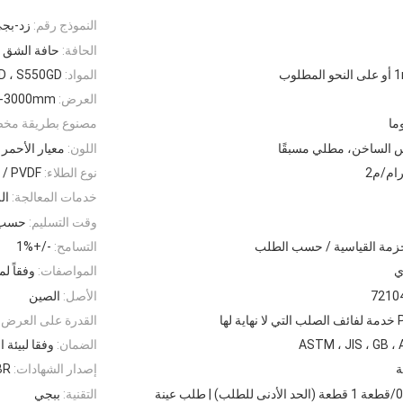
النموذج رقم:
زد-بج
الحافة:
حافة الشق
لوب
المواد:
D ، S550GD
العرض:
10mm-3000mm، كم
مصنوع بطريقة مخ
 الساخن، مطلي مسبقًا
اللون:
معيار الأحمر 
نوع الطلاء:
 / PVDF
خدمات المعالجة:
ال
وقت التسليم:
حسب 
حزمة القياسية / حسب الطلب
التسامح:
-/+1%
ي
المواصفات:
وفقاً لم
7210
الأصل:
الصين
اية لها
القدرة على العرض:
ASTM ، JIS ، GB ، A
الضمان:
وفقا لبيئة 
ة
إصدار الشهادات:
BR
التقنية:
ببجي