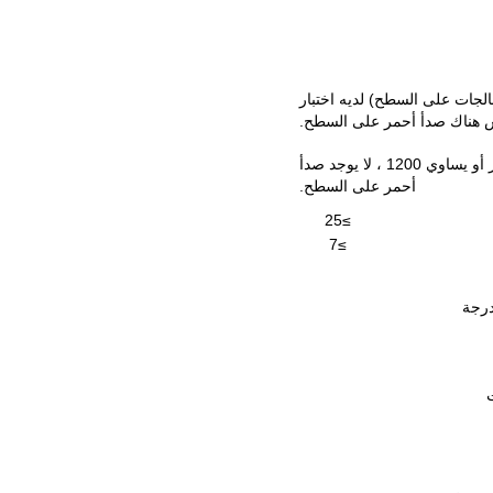
لجات على السطح) لديه اختبار
عندما يكون اختبار رذاذ الملح على سطح الجرح (السطح النهائي) أكبر أو يساوي 1200 ، لا يوجد صدأ
أحمر على السطح.
≥25
≥7