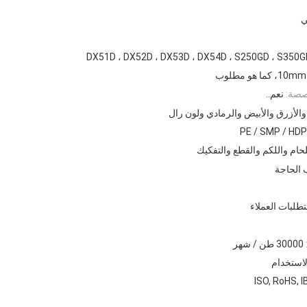
ي
DX51D ، DX52D ، DX53D ، DX54D ، S250GD ، S350G
ا هو مطلوب
صصة:
نعم..
والأزرق والأبيض والرمادي ولون رال
PE / SMP / HDP
لحام واللكم والقطع والتفكيك
الحاجة
تطلبات العملاء
30000 طن / شهر
الاستخدام
ISO, RoHS, I