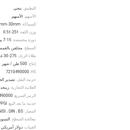
التطبيق:
ببجي
الأسهم:
الأسهم
السماكة:
1mm-30mm أو على النحو المط
وزن اللفة:
0.5t-25t
دورة مخصصة:
7-15 يوما
السطح:
مجلفن بالغمس
طلاء الزنك:
30-275 غرام/م2
إنتاج:
500 طن / شهر
7210490000
HS:
حزمة النقل:
تصدير ال
العلامة التجارية:
زينجد
الرمز السريع:
490000
خدمة ما بعد البيع:
PPGI خدمة لفائف الصلب التي لا نه
المعيار:
ISI ، DIN ، BS
معالجة السطح:
التسوي
العينات:
دولار أمريكي 0/قطعة 1 قطعة (الحد الأدنى للطلب) | طلب عينة